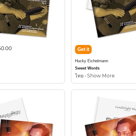
50.00
Hucky Eichelmann
Sweet Words
ไทย • Show More
11 compositions by
King Bhumibol Adulyadej Vol.2
AMI CD-Book Set 2007-12/13
ฮัคกี้
ไอเคิลมานน์
Sweet Words
อดุลยเดช
บทประพันธ์โดย พระบาทสม
มินทรมหาภูมิพล
11
Vol.2
AMI CD-Book Set 2007-12/13