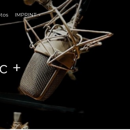
tos
IMPRINT
c +