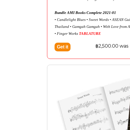
Bundle AMI Books Complete 2021-01
• Candlelight Blues
• Sweet Words
• ASEAN Gui
Thailand
• Gamgah Gamgah
• With Love from A
• Finger Works
TABLATURE
฿2,500.00 was 