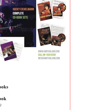
ooks
ook
)