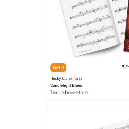
฿7
Hucky Eichelmann
Candlelight Blues
ไทย • Show More
13 compositions by
King Bhumibol Adulyadej Vol.1
AMI Book 1999-01
ฮัคกี้
ไอเคิลมานน์
Candlelight Blues