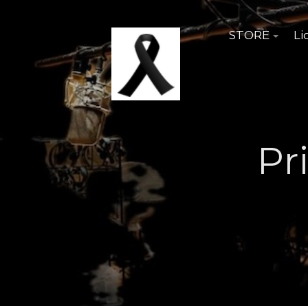
STORE
Li
Pr