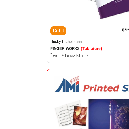
฿5
Hucky Eichelmann
(Tablature)
FINGER WORKS
ไทย • Show More
Your key to developing a complete guitar techn
Sheet Music Book in Tablature
AMI Book 2010-22
ฮัคกี้
ไอเคิลมานน์
FINGER WORKS
หนังสือโน๊ตเพลง
(Tablature)
กุญแจในการช่วยพัฒนาเทคนิคการเล่นกีตา
เริ่มเล่นใหม่
ผู้มีทักษะจนถึง
นักกีตาร์มืออ
:
หนังสือโน้ตเพลง
24
หน้า
tablature
AMI Book 2010-22