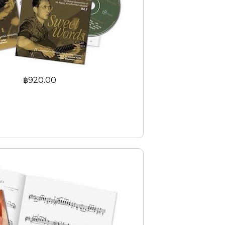
฿920.00
เด็จพระปรมินทรมหาภูมิพลอดุลยเดช