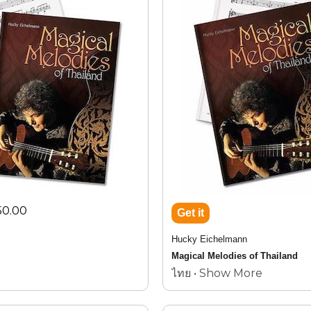
มินทรมหาภูมิพลอดุลยเดช
บทประพันธ์โดย พระบาทส
13
Vol.1
AMI CD-Book Set 1999-01
50.00
Hucky Eichelmann
Magical Melodies of Thailand
ไทย • Show More
ic
Thailand's most popular classical 
AMI CD-Book Set 2010-22