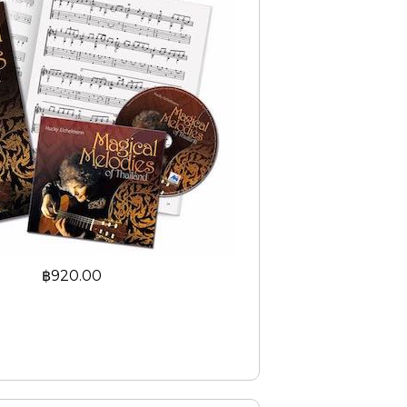
มเด็จพระปรมินทรมหาภูมิพลอดุลยเดช
฿920.00
and folk music