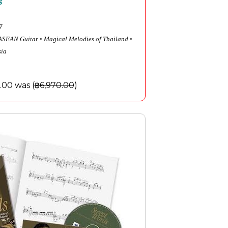
s
7
 ASEAN Guitar
• Magical Melodies of Thailand
•
sia
.00 was (
฿6,970.00
)