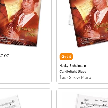
50.00
Hucky Eichelmann
Candlelight Blues
ไทย • Show More
13 compositions by
King Bhumibol Adulyadej Vol.1
AMI CD-Book Set 1999-01
ฮัคกี้
ไอเคิลมานน์
Candlelight Blues