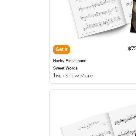
฿7
Hucky Eichelmann
Sweet Words
ไทย • Show More
11 compositions by
King Bhumibol Adulyadej Vol.2
AMI Book 2007-13
ฮัคกี้
ไอเคิลมานน์
Sweet Words
บทประพันธ์โดย พระบาทสมเด็จพระปร
11
Vol.2
AMI Book 2007-13