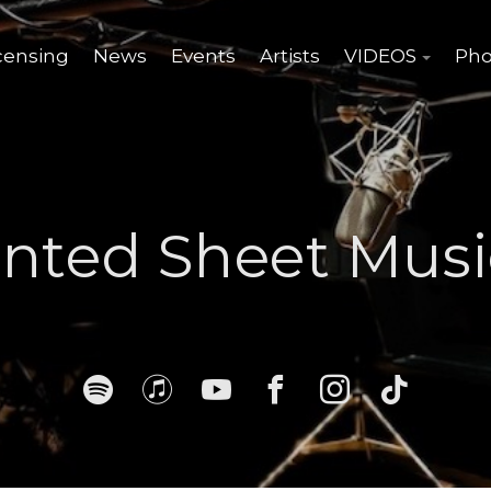
censing
News
Events
Artists
VIDEOS
Pho
inted Sheet Musi