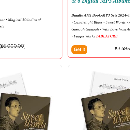
&
6 Digital MP3 Album
Bundle AMI Book-MP3 Sets 2024-0
tar
• Magical Melodies of
• Candlelight Blues
• Sweet Words
•
sia
Gamgah Gamgah
• With Love from A
• Finger Works
TABLATURE
(
฿5,000.00
)
฿3,485