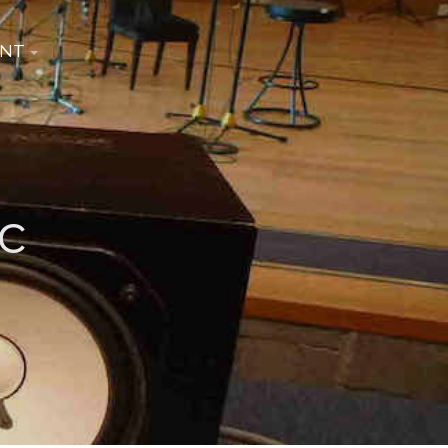
INT
c