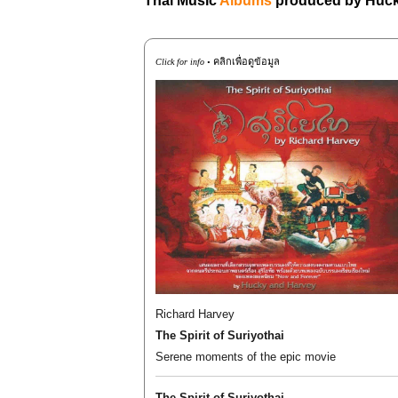
Thai Music
Albums
produced by Huck
คลิกเพื่อดูข้อมูล
Click for info •
Richard Harvey
The Spirit of Suriyothai
Serene moments of the epic movie
The Spirit of Suriyothai