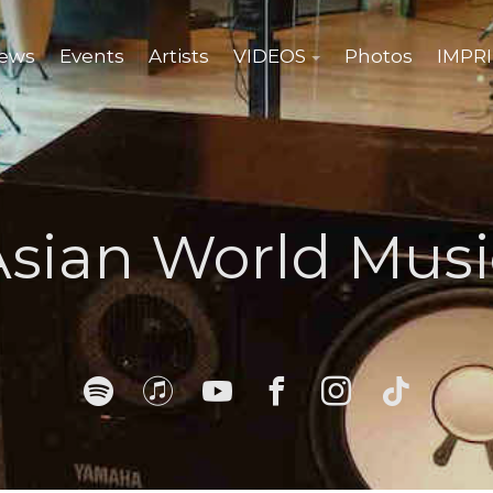
ews
Events
Artists
VIDEOS
Photos
IMPR
Asian World Musi